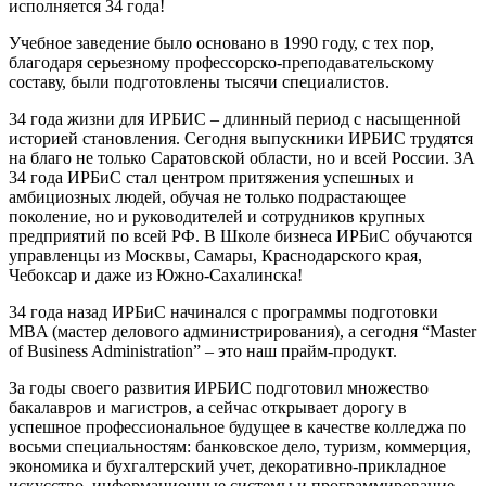
исполняется 34 года!
Учебное заведение было основано в 1990 году, с тех пор,
благодаря серьезному профессорско-преподавательскому
составу, были подготовлены тысячи специалистов.
34 года жизни для ИРБИС – длинный период с насыщенной
историей становления. Сегодня выпускники ИРБИС трудятся
на благо не только Саратовской области, но и всей России. ЗА
34 года ИРБиС стал центром притяжения успешных и
амбициозных людей, обучая не только подрастающее
поколение, но и руководителей и сотрудников крупных
предприятий по всей РФ. В Школе бизнеса ИРБиС обучаются
управленцы из Москвы, Самары, Краснодарского края,
Чебоксар и даже из Южно-Сахалинска!
34 года назад ИРБиС начинался с программы подготовки
MBA (мастер делового администрирования), а сегодня “Master
of Business Administration” – это наш прайм-продукт.
За годы своего развития ИРБИС подготовил множество
бакалавров и магистров, а сейчас открывает дорогу в
успешное профессиональное будущее в качестве колледжа по
восьми специальностям: банковское дело, туризм, коммерция,
экономика и бухгалтерский учет, декоративно-прикладное
искусство, информационные системы и программирование,