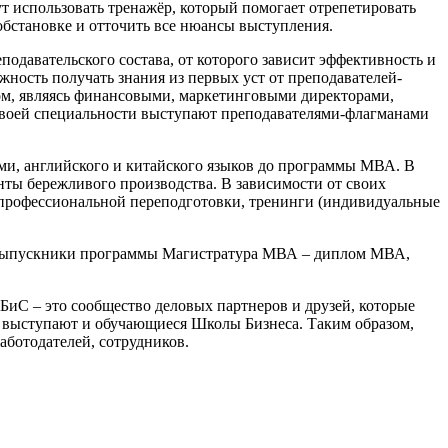
т использовать тренажёр, который помогает отрепетировать
обстановке и отточить все нюансы выступления.
давательского состава, от которого зависит эффективность и
ность получать знания из первых уст от преподавателей-
ом, являясь финансовыми, маркетинговыми директорами,
своей специальности выступают преподавателями-флагманами
ми, английского и китайского языков до программы МВА. В
нты бережливого производства. В зависимости от своих
профессиональной переподготовки, тренинги (индивидуальные
а выпускники программы Магистратура МВА – диплом МВА,
БиС – это сообщество деловых партнеров и друзей, которые
ми выступают и обучающиеся Школы Бизнеса. Таким образом,
аботодателей, сотрудников.