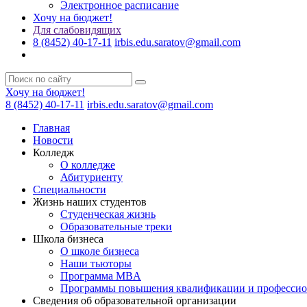
Электронное расписание
Хочу на бюджет!
Для слабовидящих
8 (8452) 40-17-11
irbis.edu.saratov@gmail.com
Хочу на бюджет!
8 (8452) 40-17-11
irbis.edu.saratov@gmail.com
Главная
Новости
Колледж
О колледже
Абитуриенту
Специальности
Жизнь наших студентов
Студенческая жизнь
Образовательные треки
Школа бизнеса
О школе бизнеса
Наши тьюторы
Программа MBA
Программы повышения квалификации и профессио
Сведения об образовательной организации