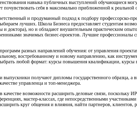
ршенствования навыка публичных выступлений обучающиеся могу
ет почувствовать себя в максимально приближенной к реальной 
тственный и продуманный подход к подбору профессорско-препо
бираем лучших. Школа Бизнеса предоставляет студентам возмож
ты и доктора), но и обладают внушительным практическим опыт
твенниками значимых бизнес-проектов. Лучшие профессионалы 
программ разных направлений обучения: от управления проекта
уальному, востребованному и новому направлению, как инструме
ыбрать любой формат: курсы повышения квалификации, курсы 
ши выпускники получают дипломы государственного образца, 
качестве управленца и топ-менеджера.
 качестве возможности расширить деловые связи, поскольку ИР
нференциях, мастер-классах, где непосредственными участника
асширить круг общения и влияния, найти партнеров, клиентов, р