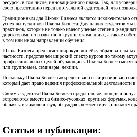
ресурсы, в том числе, инновационного плана. Так, для усове
свою презентацию перед виртуальной аудиторией, что позволя
Традиционным для Школы Бизнеса является исключительно отве
успех выпускников Школы Бизнеса. Для наших студентов мы вы
практиков, которые не только имеют ученые степени (кандида
директорами по развитию в крупных компаниях, а также собс
в том или ином направлении обучения.
Школа Бизнеса предлагает широкую линейку образовательных 
частности, представлен широкий спектр курсов по такому акт
профессиональных целей обучающиеся Школы Бизнеса могут в
или групповые), семинары, лекции.
Поскольку Школа Бизнеса аккредитована и лицензирована на
который дает право ведения профессиональной деятельности в 
Своим студентам Школа Бизнеса предоставляет мощный бонус в
встречаются вместе на бизнес-тусовках: крупных форумах, ко
общаясь, взаимодействуя, обсуждаю, комментируя, они могут р
Статьи и публикации: