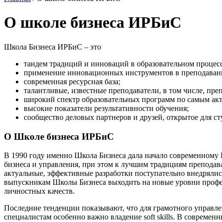
О школе бизнеса ИРБиС
Школа Бизнеса ИРБиС – это
тандем традиций и инноваций в образовательном процесс
применение инновационных инструментов в преподаван
современная ресурсная база;
талантливые, известные преподаватели, в том числе, пре
широкий спектр образовательных программ по самым ак
высокие показатели результативности обучения;
сообщество деловых партнеров и друзей, открытое для с
О Школе бизнеса ИРБиС
В 1990 году именно Школа Бизнеса дала начало современному И
бизнеса и управления, при этом к лучшим традициям препода
актуальные, эффективные разработки поступательно внедрялис
выпускникам Школы Бизнеса выходить на новые уровни професс
личностных качеств.
Последние тенденции показывают, что для грамотного управле
специалистам особенно важно владение soft skills. В современ