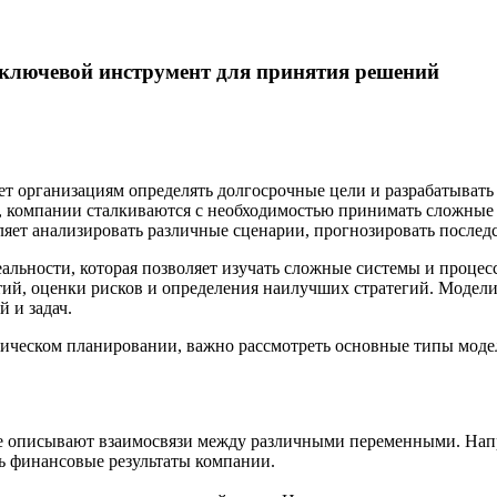
 ключевой инструмент для принятия решений
ет организациям определять долгосрочные цели и разрабатыват
, компании сталкиваются с необходимостью принимать сложные
яет анализировать различные сценарии, прогнозировать послед
льности, которая позволяет изучать сложные системы и процес
тий, оценки рисков и определения наилучших стратегий. Модели
 и задач.
гическом планировании, важно рассмотреть основные типы модел
е описывают взаимосвязи между различными переменными. Напри
ь финансовые результаты компании.