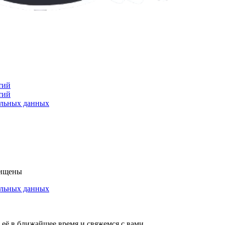
тий
тий
альных данных
щищены
альных данных
её в ближайшее время и свяжемся с вами.