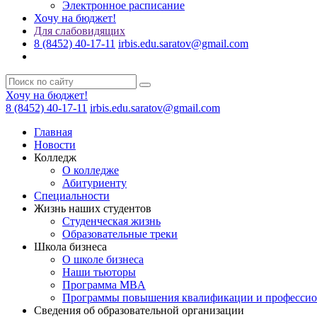
Электронное расписание
Хочу на бюджет!
Для слабовидящих
8 (8452) 40-17-11
irbis.edu.saratov@gmail.com
Хочу на бюджет!
8 (8452) 40-17-11
irbis.edu.saratov@gmail.com
Главная
Новости
Колледж
О колледже
Абитуриенту
Специальности
Жизнь наших студентов
Студенческая жизнь
Образовательные треки
Школа бизнеса
О школе бизнеса
Наши тьюторы
Программа MBA
Программы повышения квалификации и профессио
Сведения об образовательной организации