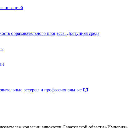
рганизацией
ость образовательного процесса. Доступная среда
ся
ии
зовательные ресурсы и профессиональные БД
седателем коллегии адвокатов Саратовской области «Империя»