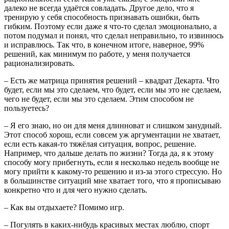
далеко не всегда удаётся совладать. Другое дело, что я
тренирую у себя способность признавать ошибки, быть
гибким. Поэтому если даже я что-то сделал эмоционально, а
потом подумал и понял, что сделал неправильно, то извинюсь
и исправлюсь. Так что, в конечном итоге, наверное, 99%
решений, как минимум по работе, у меня получается
рационализировать.
– Есть же матрица принятия решений – квадрат Декарта. Что
будет, если мы это сделаем, что будет, если мы это не сделаем,
чего не будет, если мы это сделаем. Этим способом не
пользуетесь?
– Я его знаю, но он для меня длинноват и слишком занудный.
Этот способ хорош, если совсем уж аргументации не хватает,
если есть какая-то тяжёлая ситуация, вопрос, решение.
Например, что дальше делать по жизни? Тогда да, я к этому
способу могу прибегнуть, если я несколько недель вообще не
могу прийти к какому-то решению и из-за этого стрессую. Но
в большинстве ситуаций мне хватает того, что я прописываю
конкретно что и для чего нужно сделать.
– Как вы отдыхаете? Помимо игр.
– Погулять в каких-нибудь красивых местах люблю, спорт