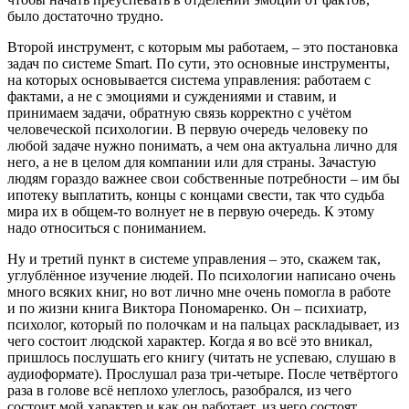
было достаточно трудно.
Второй инструмент, с которым мы работаем, – это постановка
задач по системе Smart. По сути, это основные инструменты,
на которых основывается система управления: работаем с
фактами, а не с эмоциями и суждениями и ставим, и
принимаем задачи, обратную связь корректно с учётом
человеческой психологии. В первую очередь человеку по
любой задаче нужно понимать, а чем она актуальна лично для
него, а не в целом для компании или для страны. Зачастую
людям гораздо важнее свои собственные потребности – им бы
ипотеку выплатить, концы с концами свести, так что судьба
мира их в общем-то волнует не в первую очередь. К этому
надо относиться с пониманием.
Ну и третий пункт в системе управления – это, скажем так,
углублённое изучение людей. По психологии написано очень
много всяких книг, но вот лично мне очень помогла в работе
и по жизни книга Виктора Пономаренко. Он – психиатр,
психолог, который по полочкам и на пальцах раскладывает, из
чего состоит людской характер. Когда я во всё это вникал,
пришлось послушать его книгу (читать не успеваю, слушаю в
аудиоформате). Прослушал раза три-четыре. После четвёртого
раза в голове всё неплохо улеглось, разобрался, из чего
состоит мой характер и как он работает, из чего состоят