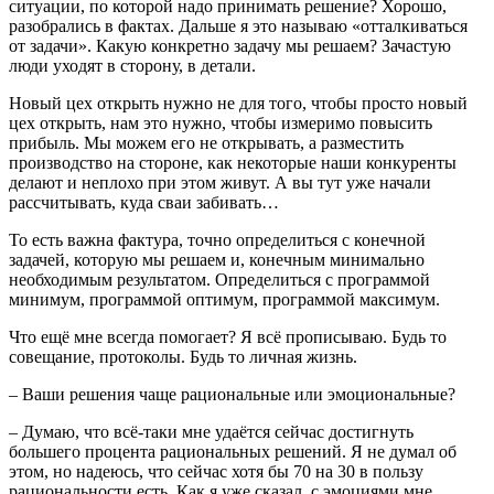
ситуации, по которой надо принимать решение? Хорошо,
разобрались в фактах. Дальше я это называю «отталкиваться
от задачи». Какую конкретно задачу мы решаем? Зачастую
люди уходят в сторону, в детали.
Новый цех открыть нужно не для того, чтобы просто новый
цех открыть, нам это нужно, чтобы измеримо повысить
прибыль. Мы можем его не открывать, а разместить
производство на стороне, как некоторые наши конкуренты
делают и неплохо при этом живут. А вы тут уже начали
рассчитывать, куда сваи забивать…
То есть важна фактура, точно определиться с конечной
задачей, которую мы решаем и, конечным минимально
необходимым результатом. Определиться с программой
минимум, программой оптимум, программой максимум.
Что ещё мне всегда помогает? Я всё прописываю. Будь то
совещание, протоколы. Будь то личная жизнь.
– Ваши решения чаще рациональные или эмоциональные?
– Думаю, что всё-таки мне удаётся сейчас достигнуть
большего процента рациональных решений. Я не думал об
этом, но надеюсь, что сейчас хотя бы 70 на 30 в пользу
рациональности есть. Как я уже сказал, с эмоциями мне