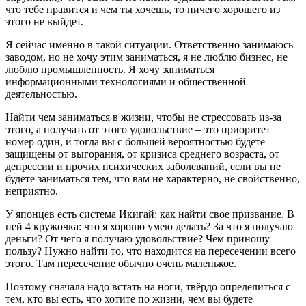
что тебе нравится и чем ты хочешь, то ничего хорошего из
этого не выйдет.
Я сейчас именно в такой ситуации. Ответственно занимаюсь
заводом, но не хочу этим заниматься, я не люблю бизнес, не
люблю промышленность. Я хочу заниматься
информационными технологиями и общественной
деятельностью.
Найти чем заниматься в жизни, чтобы не стрессовать из-за
этого, а получать от этого удовольствие – это приоритет
номер один, и тогда вы с большей вероятностью будете
защищены от выгорания, от кризиса среднего возраста, от
депрессии и прочих психических заболеваний, если вы не
будете заниматься тем, что вам не характерно, не свойственно,
неприятно.
У японцев есть система Икигай: как найти свое призвание. В
ней 4 кружочка: что я хорошо умею делать? За что я получаю
деньги? От чего я получаю удовольствие? Чем приношу
пользу? Нужно найти то, что находится на пересечении всего
этого. Там пересечение обычно очень маленькое.
Поэтому сначала надо встать на ноги, твёрдо определиться с
тем, кто вы есть, что хотите по жизни, чем вы будете