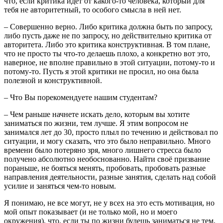
что, если критика идёт от какого-то человека, который для
тебя не авторитетный, то особого смысла в ней нет.
– Совершенно верно. Либо критика должна быть по запросу,
либо пусть даже не по запросу, но действительно критика от
авторитета. Либо это критика конструктивная. В том плане,
что не просто ты что-то делаешь плохо, а конкретно вот это,
наверное, не вполне правильно в этой ситуации, потому-то и
потому-то. Пусть я этой критики не просил, но она была
полезной и конструктивной.
– Что Вы порекомендуете нашим студентам?
– Чем раньше начнете искать дело, которым вы хотите
заниматься по жизни, тем лучше. Я этим вопросом не
занимался лет до 30, просто плыл по течению и действовал по
ситуации, и могу сказать, что это было неправильно. Много
времени было потеряно зря, много лишнего стресса было
получено абсолютно необоснованно. Найти своё призвание
пораньше, не бояться менять, пробовать, пробовать разные
направления деятельности, разные занятия, сделать над собой
усилие и заняться чем-то новым.
Я понимаю, не все могут, не у всех на это есть мотивация, но
мой опыт показывает (и не только мой, но и моего
окружения), что, если ты по жизни будешь заниматься не тем,