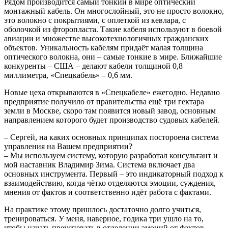
Рядом производится самый тонкий в мире оптический
монтажный кабель. Он многослойный, это не просто волокно,
это волокно с покрытиями, с оплеткой из кевлара, с
оболочкой из фторопласта. Такие кабеля используют в боевой
авиации и множестве высокотехнологичных гражданских
объектов. Уникальность кабелям придаёт малая толщина
оптического волокна, они – самые тонкие в мире. Ближайшие
конкуренты – США – делают кабели толщиной 0,8
миллиметра, «Спецкабель» – 0,6 мм.
Новые цеха открываются в «Спецкабеле» ежегодно. Недавно
предприятие получило от правительства ещё три гектара
земли в Москве, скоро там появится новый завод, основным
направлением которого будет производство судовых кабелей.
– Сергей, на каких основных принципах постороена система
управления на Вашем предприятии?
– Мы используем систему, которую разработал консультант и
мой наставник Владимир Зима. Система включает два
основных инструмента. Первый – это индикаторный подход к
взаимодействию, когда чётко отделяются эмоции, суждения,
мнения от фактов и соответственно идёт работа с фактами.
На практике этому пришлось достаточно долго учиться,
тренироваться. У меня, наверное, годика три ушло на то,
чтобы начать преуспевать в отделении эмоций от фактов,