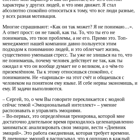
характеры у других людей, и что ими движет. Я стал
абсолютно спокойно относиться к тому, что все люди разные,
у всех разная мотивация.
Многие спрашивают: «Как он так может? Я не понимаю…».
А ответ прост: он не такой, как ты. То, что ты его не
понимаешь, это твои проблемы, а не его. Прими это. Топ-
менеджмент нашей компании давно пользуется этим
подходом к пониманию людей, и это облегчает жизнь,
существенно уменьшая стресс. Ты уже не злишься на то, что
не понимаешь, почему человек действует не так, как ты
ожидал и что он вообще думает не о великом, а о чём-то
приземлённом. Ты к этому относишься спокойно, с
пониманием. Не «паришься» на этот счёт и общаешься с
человеком на понятном ему языке. И себе нервы экономишь, и
ему. И задачи выполняются.
– Сергей, то, о чем Вы говорите перекликается с модной
сейчас темой «Эмоциональный интеллект» – умение
распознавать и управлять эмоциями.
– Во-первых, это определённая тренировка, которой мне
достаточно длительное время приходилось целенаправленно
заниматься: анализировать свои эмоции, вести «Дневник
эмоций». Это работа ежедневная, которая требует времени.
В дневнике эмоций я расписывал, что я ощущаю в каждый